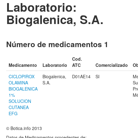
Laboratorio:
Biogalenica, S.A.
Número de medicamentos 1
Cod.
Medicamento
Laboratorio
ATC
Comercializado
Ob
CICLOPIROX
Biogalenica,
D01AE14
SI
Me
OLAMINA
S.A.
Su
BIOGALENICA
Pr
1%
Mé
SOLUCION
CUTANEA
EFG
© Botica.info 2013
Datos de Medicamentos procedentes de: